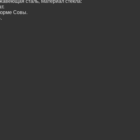
жавеющая сталь, Материал стекла:
т.
форме Совы.
.