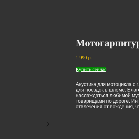
Мотогарниту
1 990
р.
Купить сейчас
Акустика для мотоцикла с 
для поездок в шлеме. Благ
наслаждаться любимой музы
товарищами по дороге. Ин
отвлечения от вождения, 