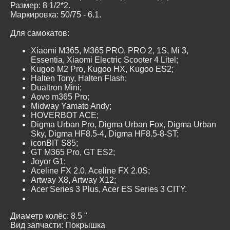
Размер: 8 1/2*2.
Маркировка: 50/75 - 6.1.
Для самокатов:
Xiaomi M365, M365 PRO, PRO 2, 1S, Mi 3,
Essentia, Xiaomi Electric Scooter 4 Litel;
Kugoo M2 Pro, Kugoo HX, Kugoo ES2;
Halten Tony, Halten Flash;
Dualtron Mini;
Aovo m365 Pro;
Midway Yamato Andy;
HOVERBOT ACE;
Digma Urban Pro, Digma Urban Fox, Digma Urban
Sky, Digma HF8.5-4, Digma HF8.5-8-ST;
iconBIT S85;
GT M365 Pro, GT ES2;
Joyor G1;
Aceline FX 2.0, Aceline FX 2.0S;
Artway X8, Artway X12;
Acer Series 3 Plus, Acer ES Series 3 CITY.
Диаметр колёс: 8.5 "
Вид запчасти: Покрышка