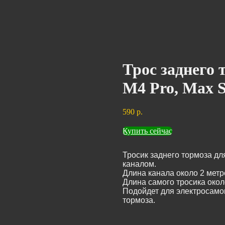
Трос заднего 
M4 Pro, Max S
590
р.
Купить сейчас
Тросик заднего тормоза для
каналом.
Длина канала около 2 метр
Длина самого тросика окол
Подойдет для электросамок
тормоза.