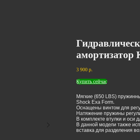
Гидравличес
амортизатор 
3 900
р.
Купить сейчас
Мягкие (650 LBS) пружинн
Shock Exa Form.
Оснащены винтом для регу
Натяжение пружины регулир
В комплекте втулки и оси д
В данной модели также ис
вставка для разделения во