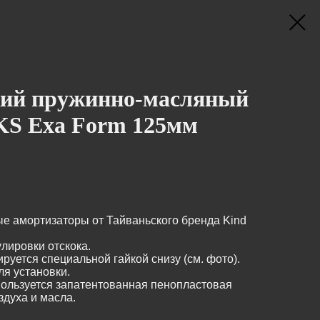
кий пружинно-масляный
KS Exa Form 125мм
ые амортизаторы от Тайваньского бренда Kind
лировки отскока.
уется специальной гайкой снизу (см. фото).
ля установки.
пользуется запатентованная пенопластовая
здуха и масла.